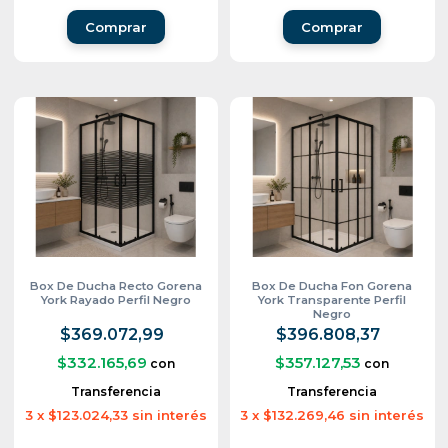
Comprar
Comprar
Box De Ducha Recto Gorena
Box De Ducha Fon Gorena
York Rayado Perfil Negro
York Transparente Perfil
Negro
$369.072,99
$396.808,37
$332.165,69
$357.127,53
con
con
Transferencia
Transferencia
3
x
$123.024,33
sin interés
3
x
$132.269,46
sin interés