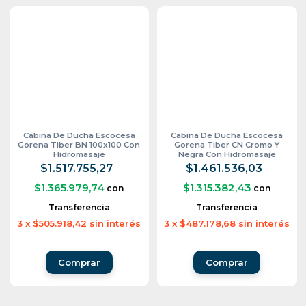
Cabina De Ducha Escocesa
Cabina De Ducha Escocesa
Gorena Tiber BN 100x100 Con
Gorena Tiber CN Cromo Y
Hidromasaje
Negra Con Hidromasaje
$1.517.755,27
$1.461.536,03
$1.365.979,74
$1.315.382,43
con
con
Transferencia
Transferencia
3
x
$505.918,42
sin interés
3
x
$487.178,68
sin interés
Comprar