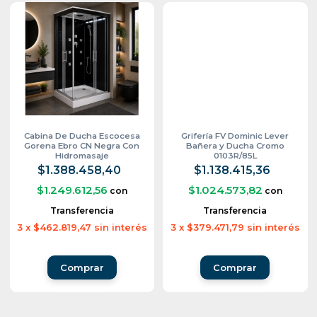
Cabina De Ducha Escocesa
Grifería FV Dominic Lever
Gorena Ebro CN Negra Con
Bañera y Ducha Cromo
Hidromasaje
0103R/85L
$1.388.458,40
$1.138.415,36
$1.249.612,56
$1.024.573,82
con
con
Transferencia
Transferencia
3
x
$462.819,47
sin interés
3
x
$379.471,79
sin interés
Comprar