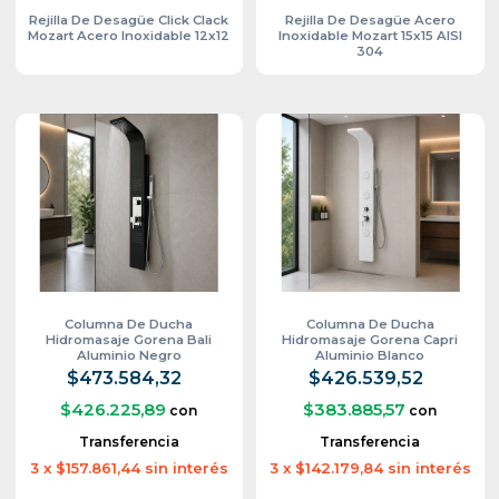
Rejilla De Desagüe Click Clack
Rejilla De Desagüe Acero
Mozart Acero Inoxidable 12x12
Inoxidable Mozart 15x15 AISI
304
Columna De Ducha
Columna De Ducha
Hidromasaje Gorena Bali
Hidromasaje Gorena Capri
Aluminio Negro
Aluminio Blanco
$473.584,32
$426.539,52
$426.225,89
$383.885,57
con
con
Transferencia
Transferencia
3
x
$157.861,44
sin interés
3
x
$142.179,84
sin interés