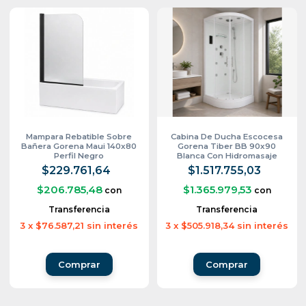
Mampara Rebatible Sobre
Cabina De Ducha Escocesa
Bañera Gorena Maui 140x80
Gorena Tiber BB 90x90
Perfil Negro
Blanca Con Hidromasaje
$229.761,64
$1.517.755,03
$206.785,48
$1.365.979,53
con
con
Transferencia
Transferencia
3
x
$76.587,21
sin interés
3
x
$505.918,34
sin interés
Comprar