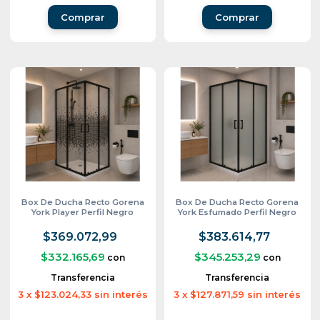
Comprar
Comprar
Box De Ducha Recto Gorena
Box De Ducha Recto Gorena
York Player Perfil Negro
York Esfumado Perfil Negro
$369.072,99
$383.614,77
$332.165,69
$345.253,29
con
con
Transferencia
Transferencia
3
x
$123.024,33
sin interés
3
x
$127.871,59
sin interés