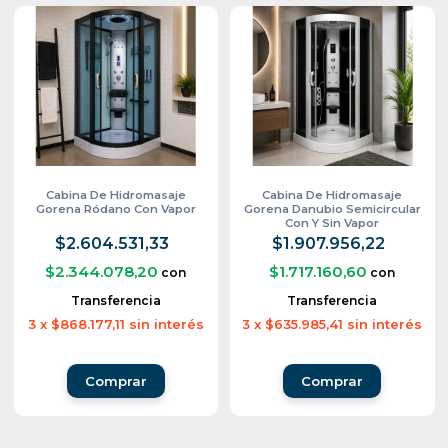
Cabina De Hidromasaje
Cabina De Hidromasaje
Gorena Ródano Con Vapor
Gorena Danubio Semicircular
Con Y Sin Vapor
$2.604.531,33
$1.907.956,22
$2.344.078,20
$1.717.160,60
con
con
Transferencia
Transferencia
3
x
$868.177,11
sin interés
3
x
$635.985,41
sin interés
Comprar
Comprar