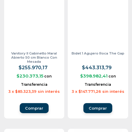
Vanitory Il Gabinetto Maral
Bidet 1 Agujero Roca The Gap
Abierto 50 cm Blanco Con
Mesada
$255.970,17
$443.313,79
$230.373,15
$398.982,41
con
con
Transferencia
Transferencia
3
x
$85.323,39
sin interés
3
x
$147.771,26
sin interés
Comprar