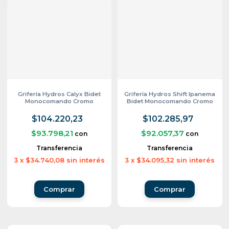
Grifería Hydros Calyx Bidet
Grifería Hydros Shift Ipanema
Monocomando Cromo
Bidet Monocomando Cromo
$104.220,23
$102.285,97
$93.798,21
$92.057,37
con
con
Transferencia
Transferencia
3
x
$34.740,08
sin interés
3
x
$34.095,32
sin interés