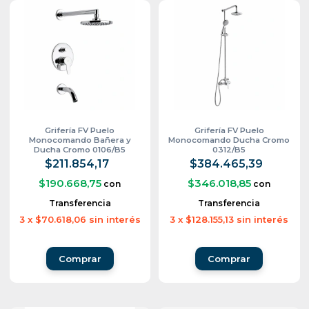
Grifería FV Puelo
Grifería FV Puelo
Monocomando Bañera y
Monocomando Ducha Cromo
Ducha Cromo 0106/B5
0312/B5
$211.854,17
$384.465,39
$190.668,75
$346.018,85
con
con
Transferencia
Transferencia
3
x
$70.618,06
sin interés
3
x
$128.155,13
sin interés