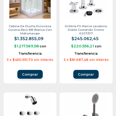
Cabina De Ducha Escocesa
Grifería FV Alerce Lavatorio
Gorena Ebro BB Blanca Con
Doble Comando Cromo
Hidromasaje
0207/D7
$1.352.855,09
$245.062,45
$1.217.569,58
$220.556,21
con
con
Transferencia
Transferencia
3
x
$450.951,70
sin interés
3
x
$81.687,48
sin interés
Comprar