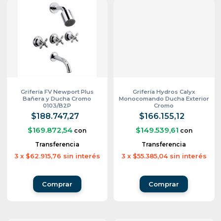
Grifería FV Newport Plus
Grifería Hydros Calyx
Bañera y Ducha Cromo
Monocomando Ducha Exterior
0103/B2P
Cromo
$188.747,27
$166.155,12
$169.872,54
$149.539,61
con
con
Transferencia
Transferencia
3
x
$62.915,76
sin interés
3
x
$55.385,04
sin interés