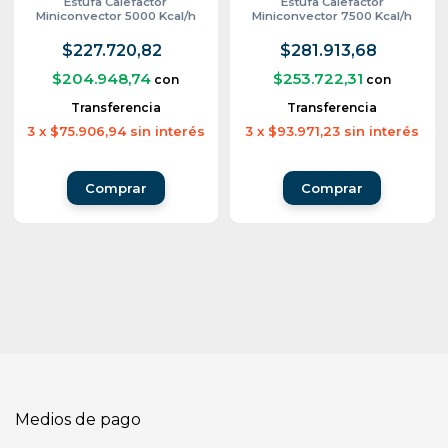
Estufa Calefactor
Estufa Calefactor
Miniconvector 5000 Kcal/h
Miniconvector 7500 Kcal/h
$227.720,82
$281.913,68
$204.948,74
$253.722,31
con
con
Transferencia
Transferencia
3
x
$75.906,94
sin interés
3
x
$93.971,23
sin interés
Medios de pago