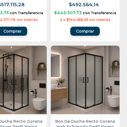
$517.115,28
$492.564,14
3,75
$443.307,73
con
Transferencia
con
Transferencia
2.371,76
sin interés
3
x
$164.188,05
sin interés
Comprar
Comprar
Ducha Recto Gorena
Box De Ducha Recto Gorena
Player Perfil Negro
York Esfumado Perfil Negro