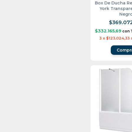
Box De Ducha R
York Transpare
Negr
$369.07
$332.165,69
con
3
x
$123.024,33
Compr