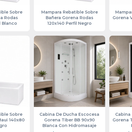
ible Sobre
Mampara Rebatible Sobre
Mampara
na Rodas
Bañera Gorena Rodas
Gorena V
l Blanco
120x140 Perfil Negro
ible Sobre
Cabina De Ducha Escocesa
Cabina
Maui 140x80
Gorena Tiber BB 90x90
Gorena T
egro
Blanca Con Hidromasaje