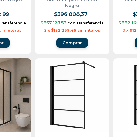
Negro
2,99
$396.808,37
$
$357.127,53
$332.16
Transferencia
con
Transferencia
sin interés
3
x
$132.269,46
sin interés
3
x
$12
ar
Comprar