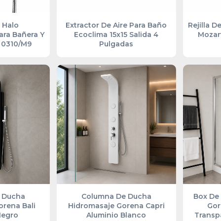
V Halo
Extractor De Aire Para Baño
Rejilla D
ra Bañera Y
Ecoclima 15x15 Salida 4
Mozar
 0310/M9
Pulgadas
 Ducha
Columna De Ducha
Box De
rena Bali
Hidromasaje Gorena Capri
Gor
Negro
Aluminio Blanco
Transp