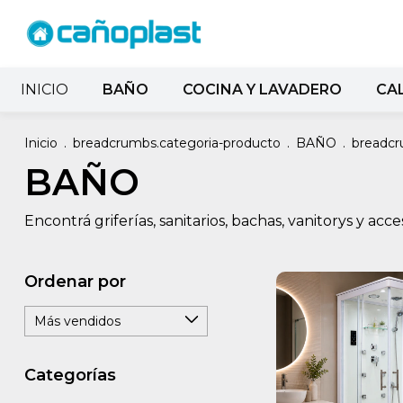
INICIO
BAÑO
COCINA Y LAVADERO
CA
Inicio
.
breadcrumbs.categoria-producto
.
BAÑO
.
breadcr
BAÑO
Encontrá griferías, sanitarios, bachas, vanitorys y ac
Ordenar por
Categorías