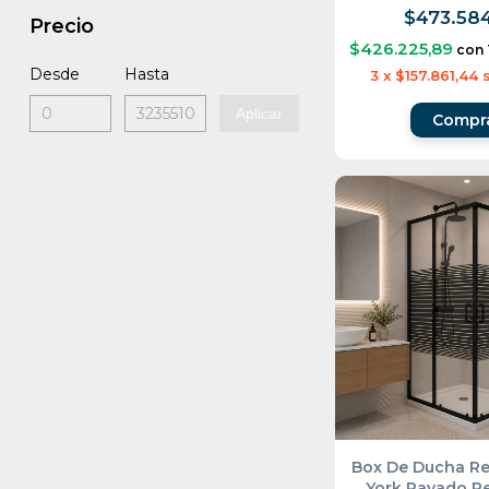
$473.584
Precio
$426.225,89
con
Desde
Hasta
3
x
$157.861,44
Aplicar
Box De Ducha R
York Rayado Pe