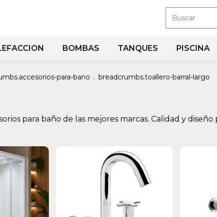
LEFACCION
BOMBAS
TANQUES
PISCINA
umbs.accesorios-para-bano
.
breadcrumbs.toallero-barral-largo
cesorios para baño de las mejores marcas. Calidad y diseño