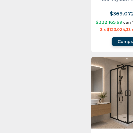
$369.07
$332.165,69
con
3
x
$123.024,33
Compr