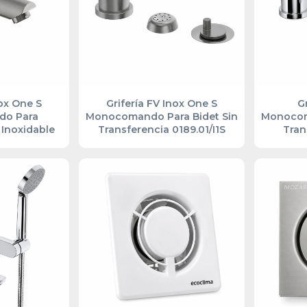
nox One S
Grifería FV Inox One S
G
o Para
Monocomando Para Bidet Sin
Monocom
 Inoxidable
Transferencia 0189.01/I1S
Tran
1S