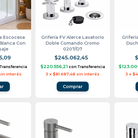
a Escocesa
Grifería FV Alerce Lavatorio
Griferí
 Blanca Con
Doble Comando Cromo
Duch
saje
0207/D7
5,09
$245.062,45
$
$220.556,21
$123.00
Transferencia
con
Transferencia
sin interés
3
x
$81.687,48
sin interés
3
x
$4
ar