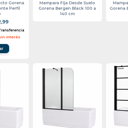
ecto Gorena
Mampara Fija Desde Suelo
Mampar
nte Perfil
Gorena Bergen Black 100 a
Gorena B
o
140 cm
2,99
Transferencia
sin interés
ar