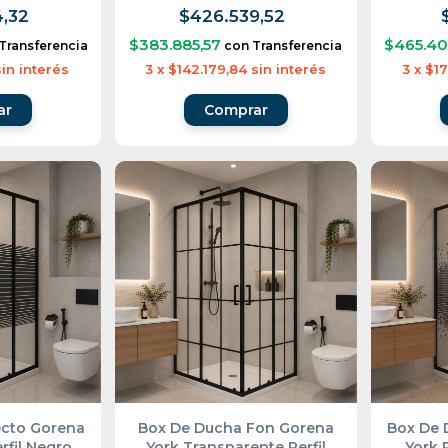
,32
$426.539,52
$383.885,57
$465.40
Transferencia
con
Transferencia
sin interés
3
x
$142.179,84
sin interés
3
x
$17
ecto Gorena
Box De Ducha Fon Gorena
Box De 
rfil Negro
York Transparente Perfil
York 