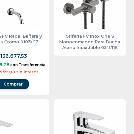
a FV Radal Bañera y
Grifería FV Inox One S
a Cromo 0103/C7
Monocomando Para Ducha
Acero Inoxidable 0311/I1S
136.677,53
9,78
con
Transferencia
5.559,18
sin interés