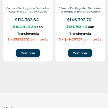
Camara De Registro De Lodos
Cámara De Registro De Lodos
Waterplast CR100 100 Litros
Waterplast 180 Litros CR180
$114.382,64
$146.392,70
$102.944,38
$131.753,43
con
con
Transferencia
Transferencia
3
x
$38.127,55
sin interés
3
x
$48.797,57
sin interés