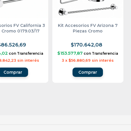
sorios FV California 3
Kit Accesorios FV Arizona 7
s Cromo 0179.03/17
Piezas Cromo
$86.526,69
$170.642,08
4,02
$153.577,87
con
Transferencia
con
Transferencia
8.842,23
sin interés
3
x
$56.880,69
sin interés