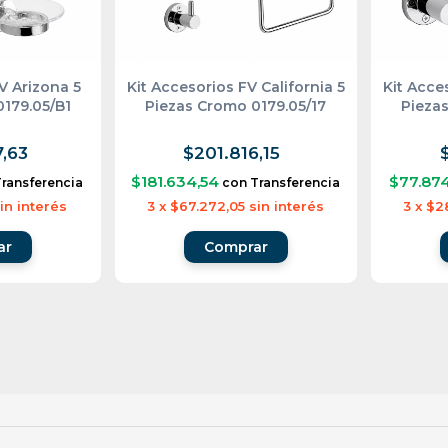
V Arizona 5
Kit Accesorios FV California 5
Kit Acce
179.05/B1
Piezas Cromo 0179.05/17
Pieza
,63
$201.816,15
$181.634,54
$77.87
Transferencia
con
Transferencia
in interés
3
x
$67.272,05
sin interés
3
x
$2