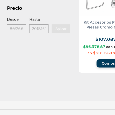
Precio
Desde
Hasta
Kit Accesorios F
Piezas Cromo 0
Aplicar
$107.087
$96.378,87
con
3
x
$35.695,88
s