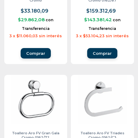
Cromo
Cromo 0162/87
$33.180,09
$159.312,69
$29.862,08
$143.381,42
con
con
Transferencia
Transferencia
3
x
$11.060,03
sin interés
3
x
$53.104,23
sin interés
Toallero Aro FV Gran Gala
Toallero Aro FV Triades
Cromo 0162/72
Cromo 0162/C3