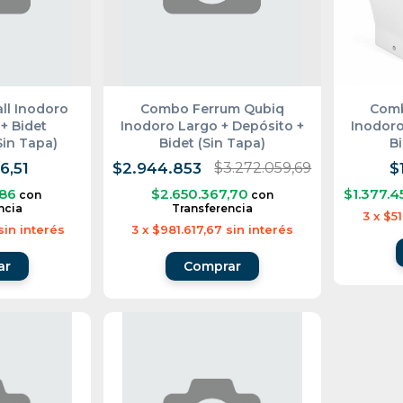
ll Inodoro
Combo Ferrum Qubiq
Comb
+ Bidet
Inodoro Largo + Depósito +
Inodoro
in Tapa)
Bidet (Sin Tapa)
Bi
$3.272.059,69
6,51
$2.944.853
$
,86
$2.650.367,70
$1.377.4
con
con
ncia
Transferencia
3
x
$51
sin interés
3
x
$981.617,67
sin interés