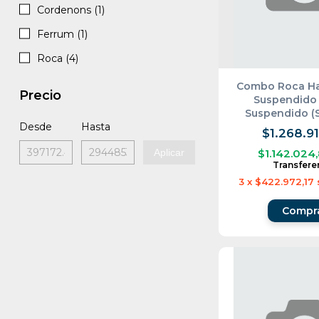
Cordenons (1)
Ferrum (1)
Roca (4)
Combo Roca Ha
Precio
Suspendido 
Suspendido (S
Desde
Hasta
$1.268.91
Aplicar
$1.142.024
Transfere
3
x
$422.972,17