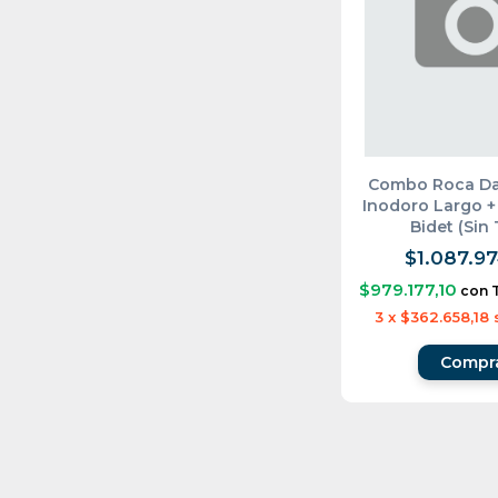
Combo Roca D
Inodoro Largo +
Bidet (Sin
$1.087.97
$979.177,10
con
3
x
$362.658,18