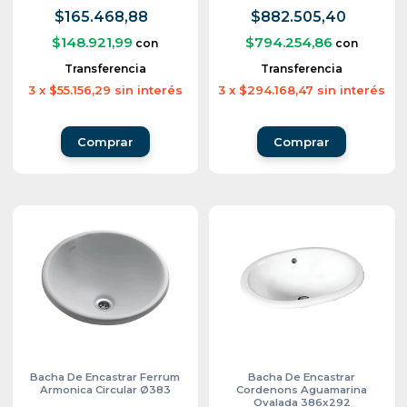
$165.468,88
$882.505,40
$148.921,99
$794.254,86
con
con
Transferencia
Transferencia
3
x
$55.156,29
sin interés
3
x
$294.168,47
sin interés
Bacha De Encastrar Ferrum
Bacha De Encastrar
Armonica Circular Ø383
Cordenons Aguamarina
Ovalada 386x292