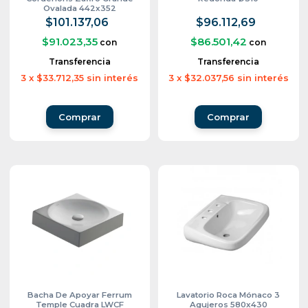
Ovalada 442x352
$101.137,06
$96.112,69
$91.023,35
$86.501,42
con
con
Transferencia
Transferencia
3
x
$33.712,35
sin interés
3
x
$32.037,56
sin interés
Bacha De Apoyar Ferrum
Lavatorio Roca Mónaco 3
Temple Cuadra LWCF
Agujeros 580x430