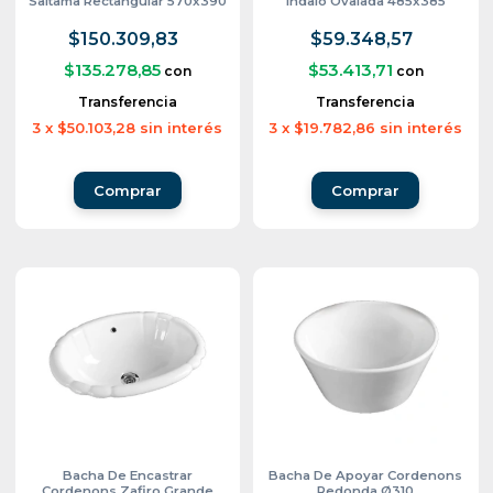
Saitama Rectangular 570x390
Indalo Ovalada 485x385
$150.309,83
$59.348,57
$135.278,85
$53.413,71
con
con
Transferencia
Transferencia
3
x
$50.103,28
sin interés
3
x
$19.782,86
sin interés
Bacha De Encastrar
Bacha De Apoyar Cordenons
Cordenons Zafiro Grande
Redonda Ø310