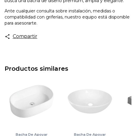
busca una bacha de diseño premium, amplia y elegante.
Ante cualquier consulta sobre instalación, medidas o
compatibilidad con griferías, nuestro equipo está disponible
para asesorarte.
Compartir
Productos similares
Bacha De Apoyar
Bacha De Apoyar
B