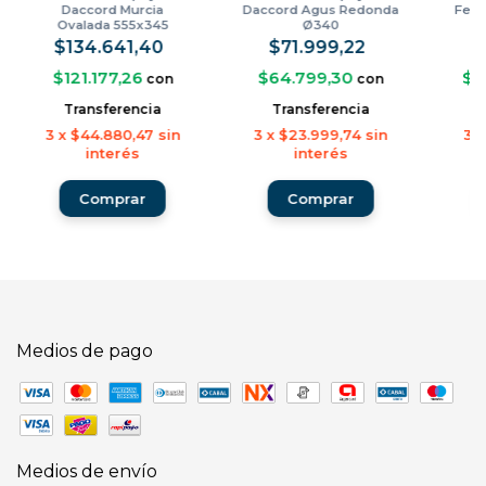
Daccord Murcia
Daccord Agus Redonda
Ferr
Ovalada 555x345
Ø340
$134.641,40
$71.999,22
$
$121.177,26
$64.799,30
$2
con
con
Transferencia
Transferencia
3
x
$44.880,47
sin
3
x
$23.999,74
sin
3
interés
interés
Medios de pago
Medios de envío