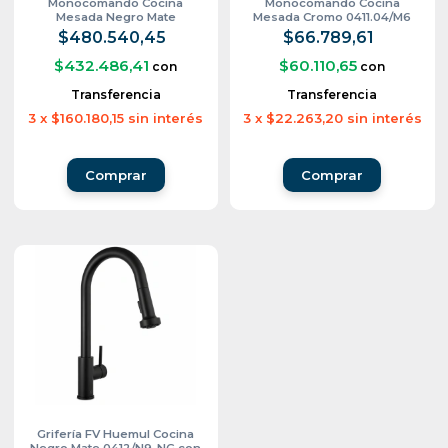
Monocomando Cocina
Monocomando Cocina
Mesada Negro Mate
Mesada Cromo 0411.04/M6
0412.01/T1-NG
$480.540,45
$66.789,61
$432.486,41
$60.110,65
con
con
Transferencia
Transferencia
3
x
$160.180,15
sin interés
3
x
$22.263,20
sin interés
Grifería FV Huemul Cocina
Negro Mate 0412/N9-NG con