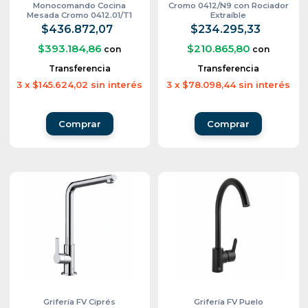
Monocomando Cocina
Cromo 0412/N9 con Rociador
Mesada Cromo 0412.01/T1
Extraíble
$436.872,07
$234.295,33
$393.184,86
$210.865,80
con
con
Transferencia
Transferencia
3
x
$145.624,02
sin interés
3
x
$78.098,44
sin interés
Grifería FV Ciprés
Grifería FV Puelo