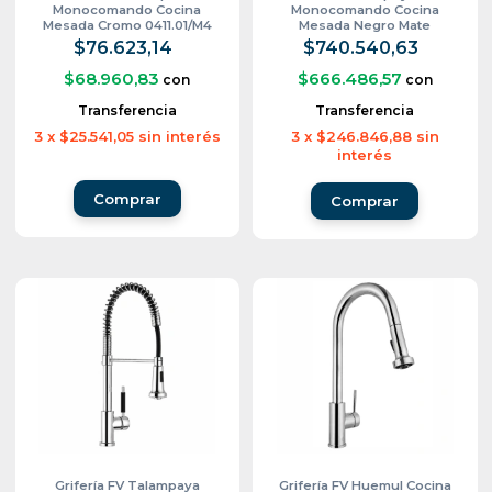
Monocomando Cocina
Monocomando Cocina
Mesada Cromo 0411.01/M4
Mesada Negro Mate
0411.04/L2-NG
$76.623,14
$740.540,63
$68.960,83
$666.486,57
con
con
Transferencia
Transferencia
3
x
$25.541,05
sin interés
3
x
$246.846,88
sin
interés
Grifería FV Talampaya
Grifería FV Huemul Cocina