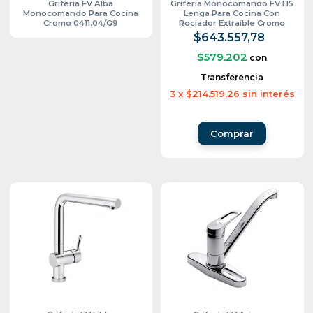
Grifería FV Alba
Grifería Monocomando FV H5
Monocomando Para Cocina
Lenga Para Cocina Con
Cromo 0411.04/G9
Rociador Extraíble Cromo
0412/H5
$643.557,78
$579.202
con
Transferencia
3
x
$214.519,26
sin interés