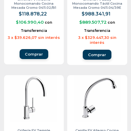
Monocomando Cocina
Monocomando Táctil Cocina
Mesada Cromo 0411.02/B1
Mesada Cromo 0411.04/39E
$118.878,22
$988.341,91
$106.990,40
$889.507,72
con
con
Transferencia
Transferencia
3
x
$39.626,07
sin interés
3
x
$329.447,30
sin
interés
Grifería FV Temple
Canilla FV Allegro Cocina