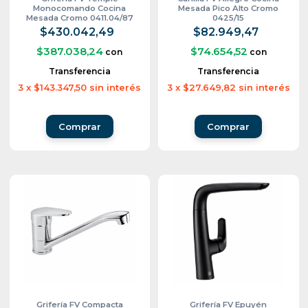
Monocomando Cocina
Mesada Pico Alto Cromo
Mesada Cromo 0411.04/87
0425/15
$430.042,49
$82.949,47
$387.038,24
$74.654,52
con
con
Transferencia
Transferencia
3
x
$143.347,50
sin interés
3
x
$27.649,82
sin interés
Grifería FV Compacta
Grifería FV Epuyén