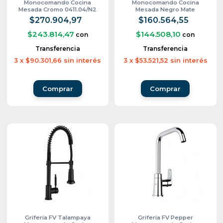
Monocomando Cocina
Monocomando Cocina
Mesada Cromo 0411.04/N2
Mesada Negro Mate
0411.04/B5-NG
$270.904,97
$160.564,55
$243.814,47
$144.508,10
con
con
Transferencia
Transferencia
3
x
$90.301,66
sin interés
3
x
$53.521,52
sin interés
Grifería FV Talampaya
Grifería FV Pepper