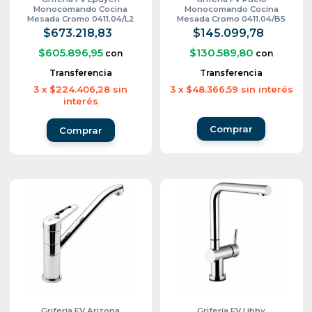
Monocomando Cocina
Monocomando Cocina
Mesada Cromo 0411.04/L2
Mesada Cromo 0411.04/B5
$673.218,83
$145.099,78
$605.896,95
$130.589,80
con
con
Transferencia
Transferencia
3
x
$224.406,28
sin
3
x
$48.366,59
sin interés
interés
Grifería FV Arizona
Grifería FV Libby