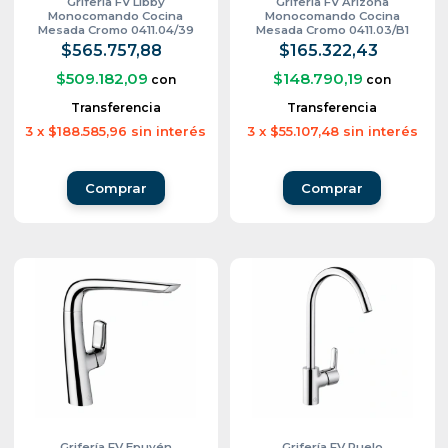
Grifería FV Libby
Grifería FV Arizona
Monocomando Cocina
Monocomando Cocina
Mesada Cromo 0411.04/39
Mesada Cromo 0411.03/B1
$565.757,88
$165.322,43
$509.182,09
$148.790,19
con
con
Transferencia
Transferencia
3
x
$188.585,96
sin interés
3
x
$55.107,48
sin interés
Grifería FV Epuyén
Grifería FV Puelo