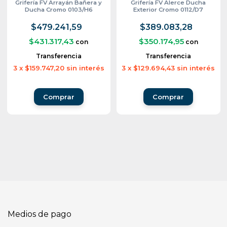
Grifería FV Arrayán Bañera y
Grifería FV Alerce Ducha
Ducha Cromo 0103/H6
Exterior Cromo 0112/D7
$479.241,59
$389.083,28
$431.317,43
$350.174,95
con
con
Transferencia
Transferencia
3
x
$159.747,20
sin interés
3
x
$129.694,43
sin interés
Medios de pago