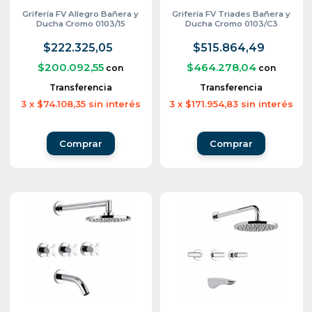
Grifería FV Allegro Bañera y
Grifería FV Triades Bañera y
Ducha Cromo 0103/15
Ducha Cromo 0103/C3
$222.325,05
$515.864,49
$200.092,55
$464.278,04
con
con
Transferencia
Transferencia
3
x
$74.108,35
sin interés
3
x
$171.954,83
sin interés