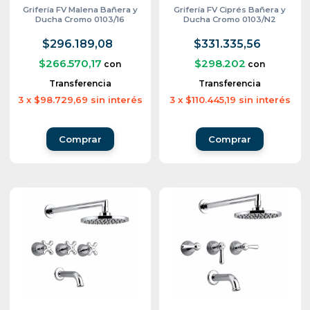
Grifería FV Malena Bañera y
Grifería FV Ciprés Bañera y
Ducha Cromo 0103/16
Ducha Cromo 0103/N2
$296.189,08
$331.335,56
$266.570,17
$298.202
con
con
Transferencia
Transferencia
3
x
$98.729,69
sin interés
3
x
$110.445,19
sin interés