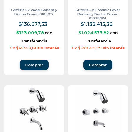
Grifería FV Radal Bañera y
Grifería FV Dominic Lever
Ducha Cromo 0103/C7
Bañera y Ducha Cromo
0103R/85L
$136.677,53
$1.138.415,36
$123.009,78
$1.024.573,82
con
con
Transferencia
Transferencia
3
x
$45.559,18
sin interés
3
x
$379.471,79
sin interés