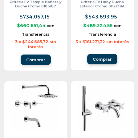
Grifería FV Temple Bañera y
Grifería FV Libby Ducha
Ducha Cromo 0103/87
Exterior Cromo 0112/39A
$734.057,15
$543.693,95
$660.651,44
$489.324,56
con
con
Transferencia
Transferencia
3
x
$244.685,72
sin
3
x
$181.231,32
sin interés
interés