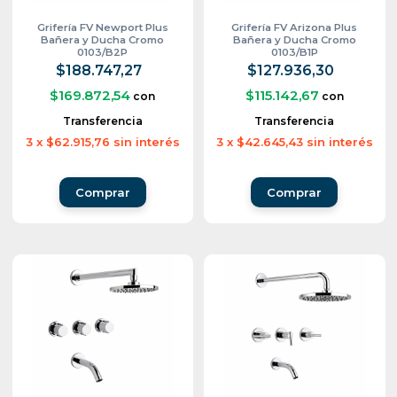
Grifería FV Newport Plus
Grifería FV Arizona Plus
Bañera y Ducha Cromo
Bañera y Ducha Cromo
0103/B2P
0103/B1P
$188.747,27
$127.936,30
$169.872,54
$115.142,67
con
con
Transferencia
Transferencia
3
x
$62.915,76
sin interés
3
x
$42.645,43
sin interés