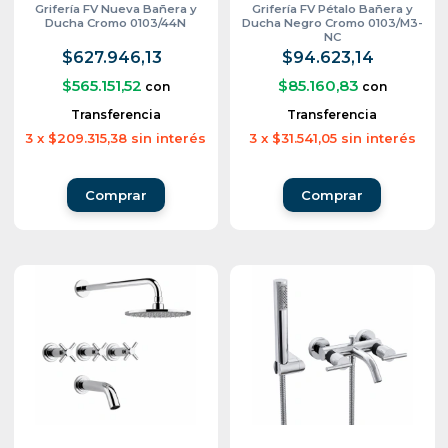
Grifería FV Nueva Bañera y
Grifería FV Pétalo Bañera y
Ducha Cromo 0103/44N
Ducha Negro Cromo 0103/M3-
NC
$627.946,13
$94.623,14
$565.151,52
$85.160,83
con
con
Transferencia
Transferencia
3
x
$209.315,38
sin interés
3
x
$31.541,05
sin interés