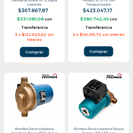
Sanitaria Rowa 5/1 S Agua
Tempo 5/1 STE con
Caliente
Temporizador
$367.867,87
$423.047,17
$331.081,08
$380.742,45
con
con
Transferencia
Transferencia
3
x
$122.622,62
sin
3
x
$141.015,72
sin interés
interés
Bomba Recirculadora
Bomba Recirculadora Rowa
Sanitaria Rowa 7/1 S Agua
Tempo 7/1 STE con