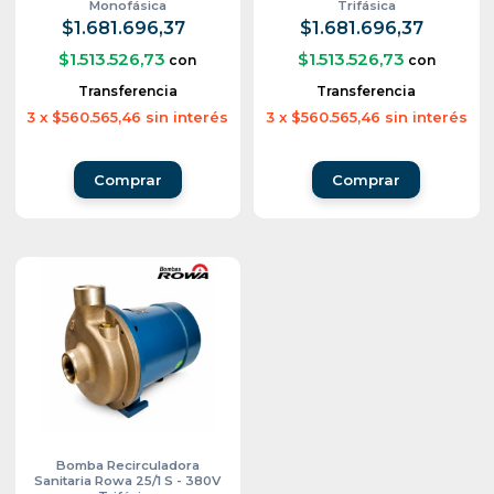
Monofásica
Trifásica
$1.681.696,37
$1.681.696,37
$1.513.526,73
$1.513.526,73
con
con
Transferencia
Transferencia
3
x
$560.565,46
sin interés
3
x
$560.565,46
sin interés
Bomba Recirculadora
Sanitaria Rowa 25/1 S - 380V