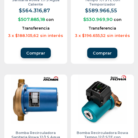
Caliente
Temporizador
$564.316,87
$589.966,55
$507.885,18
$530.969,90
con
con
Transferencia
Transferencia
3
x
$188.105,62
sin interés
3
x
$196.655,52
sin interés
Bomba Recirculadora
Bomba Recirculadora Rowa
Sanitaria Rowa 12/1 S Agua
Tempo 12/1 STE con