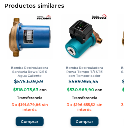
Productos similares
Bomba Recirculadora
Bomba Recirculadora
Bom
Sanitaria Rowa 12/1 S
Rowa Tempo 7/1 STE
Sani
Agua Caliente
con Temporizador
2
$575.639,59
$589.966,55
$1
$518.075,63
$530.969,90
$1
con
con
Transferencia
Transferencia
3
x
$191.879,86
sin
3
x
$196.655,52
sin
3
x
interés
interés