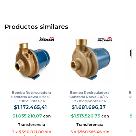
Productos similares
Bomba Recirculadora
Bomba Recirculadora
Bom
Sanitaria Rowa 10/2 S -
Sanitaria Rowa 20/1 S -
Row
380V Trifásica
220V Monofásica
co
$1.172.465,41
$1.681.696,37
$
$1.055.218,87
$1.513.526,73
$3
con
con
Transferencia
Transferencia
3
x
$390.821,80
sin
3
x
$560.565,46
sin
3