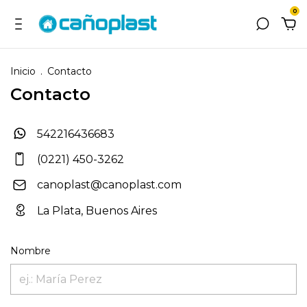
0
Inicio
.
Contacto
Contacto
542216436683
(0221) 450-3262
canoplast@canoplast.com
La Plata, Buenos Aires
Nombre