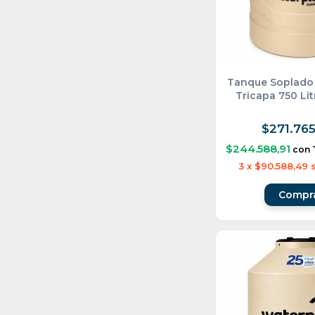
Tanque Soplado
Tricapa 750 Li
$271.765
$244.588,91
con
3
x
$90.588,49