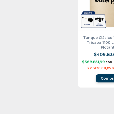
Tanque Clásico 
Tricapa 1100 L
Flotan
$409.83
$368.851,99
con
3
x
$136.611,85
s