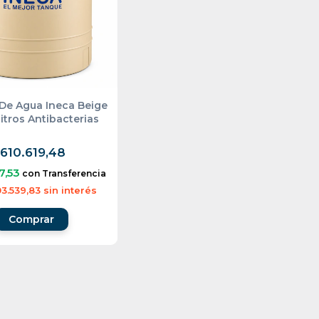
De Agua Ineca Beige
itros Antibacterias
610.619,48
7,53
con
Transferencia
3.539,83
sin interés