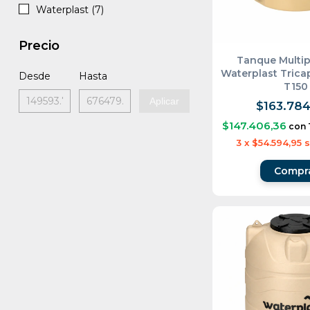
Waterplast (7)
Precio
Tanque Multip
Waterplast Tricap
Desde
Hasta
T150
Aplicar
$163.784
$147.406,36
con
3
x
$54.594,95
s