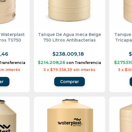
 Waterplast
Tanque De Agua Ineca Beige
Tanque 
tros TS750
750 Litros Antibacterias
Tricapa
,46
$238.009,18
$
$214.208,26
$275.51
Transferencia
con
Transferencia
sin interés
3
x
$79.336,39
sin interés
3
x
$10