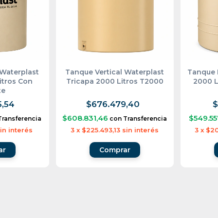
Waterplast
Tanque Vertical Waterplast
Tanque 
itros Con
Tricapa 2000 Litros T2000
2000 L
te
5,54
$676.479,40
$
$608.831,46
$549.55
Transferencia
con
Transferencia
in interés
3
x
$225.493,13
sin interés
3
x
$20