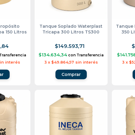
ropósito
Tanque Soplado Waterplast
Tanque 
a 150 Litros
Tricapa 300 Litros TS300
350 Li
,84
$149.593,71
$
$134.634,34
$141.75
Transferencia
con
Transferencia
in interés
3
x
$49.864,57
sin interés
3
x
$5