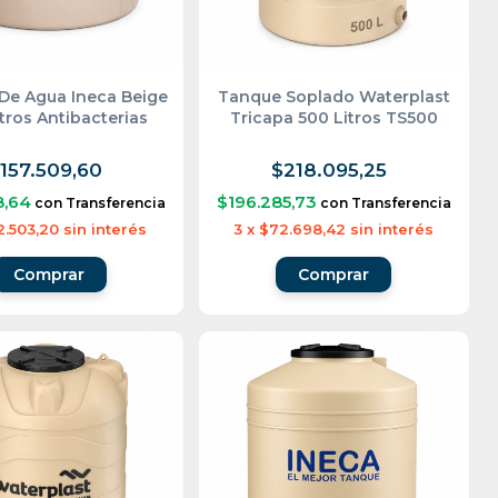
De Agua Ineca Beige
Tanque Soplado Waterplast
tros Antibacterias
Tricapa 500 Litros TS500
157.509,60
$218.095,25
8,64
$196.285,73
con
Transferencia
con
Transferencia
2.503,20
sin interés
3
x
$72.698,42
sin interés