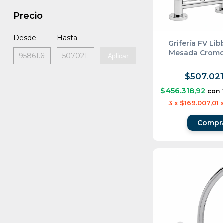
Precio
Desde
Hasta
Grifería FV Li
Mesada Cromo
Aplicar
$507.021
$456.318,92
con
3
x
$169.007,01