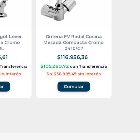
rgot Lever
Grifería FV Radal Cocina
da Cromo
Mesada Compacta Cromo
2L
0410/C7
,61
$116.956,36
$105.260,72
Transferencia
con
Transferencia
in interés
3
x
$38.985,45
sin interés