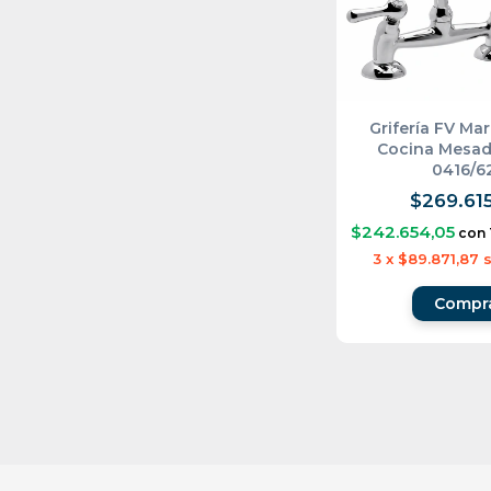
Grifería FV Ma
Cocina Mesa
0416/6
$269.615
$242.654,05
con
3
x
$89.871,87
s