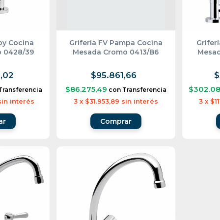
bby Cocina
Grifería FV Pampa Cocina
Grifer
 0428/39
Mesada Cromo 0413/B6
Mesad
,02
$95.861,66
$
$86.275,49
$302.08
Transferencia
con
Transferencia
sin interés
3
x
$31.953,89
sin interés
3
x
$11