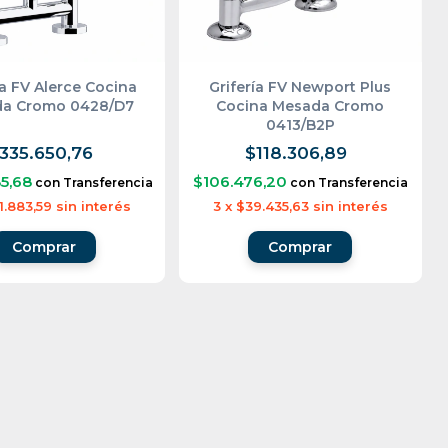
ía FV Alerce Cocina
Grifería FV Newport Plus
a Cromo 0428/D7
Cocina Mesada Cromo
0413/B2P
335.650,76
$118.306,89
5,68
$106.476,20
con
Transferencia
con
Transferencia
1.883,59
sin interés
3
x
$39.435,63
sin interés