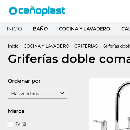
INICIO
BAÑO
COCINA Y LAVADERO
CA
Inicio
.
COCINA Y LAVADERO
.
GRIFERIAS
.
Griferías do
Griferías doble co
Ordenar por
Marca
Fv (6)