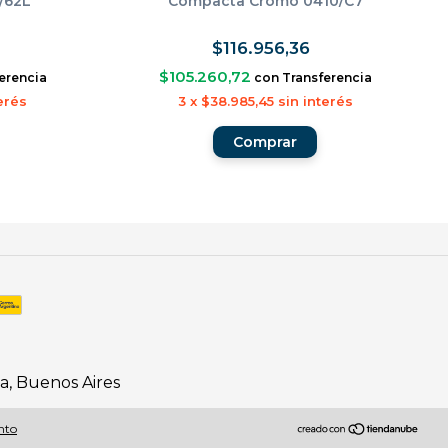
/62L
Compacta Cromo 0410/C7
$116.956,36
$105.260,72
erencia
con
Transferencia
erés
3
x
$38.985,45
sin interés
ta, Buenos Aires
nto