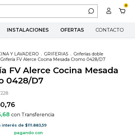
0
INSTALACIONES
OFERTAS
CONTACTO
INA Y LAVADERO
.
GRIFERIAS
.
Griferías doble
Grifería FV Alerce Cocina Mesada Cromo 0428/D7
ría FV Alerce Cocina Mesada
o 0428/D7
7228
50,76
5,68
con
Transferencia
n interés de
$111.883,59
pagando con