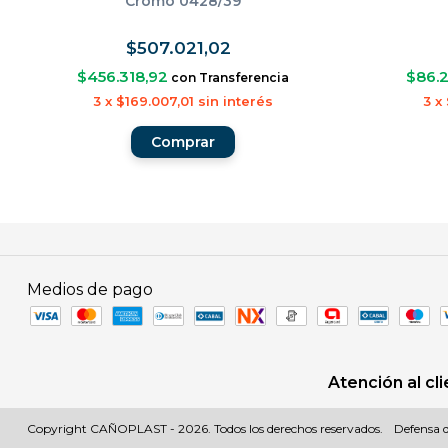
Cromo 0428/39
$507.021,02
$456.318,92
$86.
con
Transferencia
3
x
$169.007,01
sin interés
3
x
Medios de pago
Atención al cl
Copyright CAÑOPLAST - 2026. Todos los derechos reservados.
Defensa d