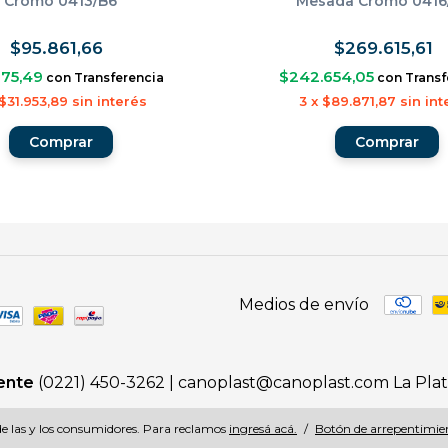
Cromo 0413/B6
Mesada Cromo 0416
$95.861,66
$269.615,61
275,49
$242.654,05
con
Transferencia
con
Transf
$31.953,89
sin interés
3
x
$89.871,87
sin int
Medios de envío
iente
(0221) 450-3262 |
canoplast@canoplast.com
La Pla
e las y los consumidores. Para reclamos
ingresá acá.
/
Botón de arrepentimie