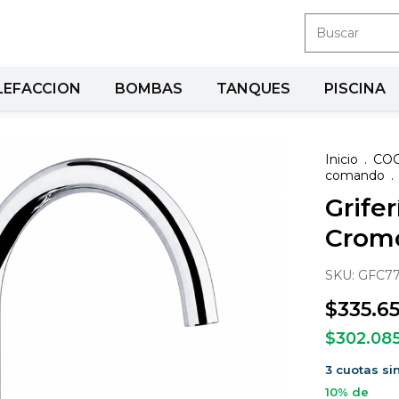
LEFACCION
BOMBAS
TANQUES
PISCINA
Inicio
.
COC
comando
.
Grife
Crom
SKU:
GFC7
$335.6
$302.08
3
cuotas si
10% de