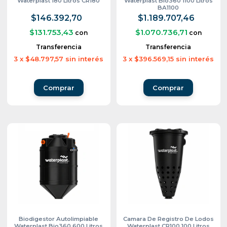
Waterplast 180 Litros CR180
Waterplast Bio360 1100 Litros
BA1100
$146.392,70
$1.189.707,46
$131.753,43
$1.070.736,71
con
con
Transferencia
Transferencia
3
x
$48.797,57
sin interés
3
x
$396.569,15
sin interés
Biodigestor Autolimpiable
Camara De Registro De Lodos
Waterplast Bio360 600 Litros
Waterplast CR100 100 Litros