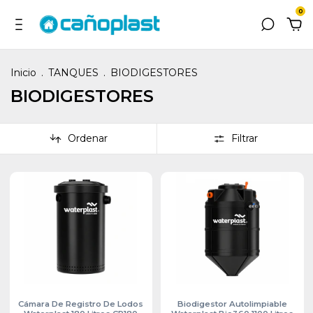
0
Inicio
.
TANQUES
.
BIODIGESTORES
BIODIGESTORES
Ordenar
Filtrar
Cámara De Registro De Lodos
Biodigestor Autolimpiable