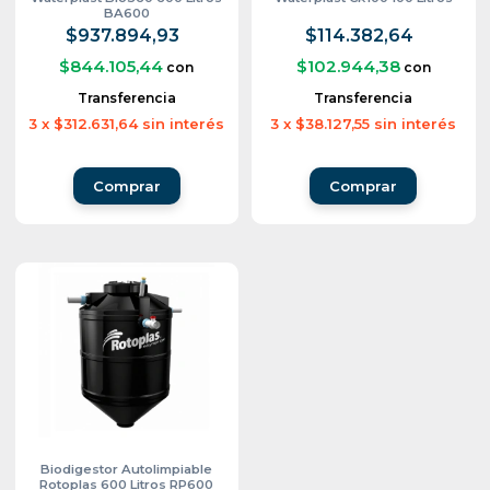
BA600
$937.894,93
$114.382,64
$844.105,44
$102.944,38
con
con
Transferencia
Transferencia
3
x
$312.631,64
sin interés
3
x
$38.127,55
sin interés
Biodigestor Autolimpiable
Rotoplas 600 Litros RP600