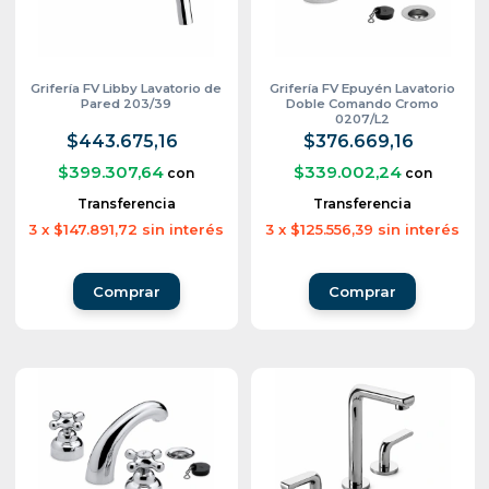
Grifería FV Libby Lavatorio de
Grifería FV Epuyén Lavatorio
Pared 203/39
Doble Comando Cromo
0207/L2
$443.675,16
$376.669,16
$399.307,64
$339.002,24
con
con
Transferencia
Transferencia
3
x
$147.891,72
sin interés
3
x
$125.556,39
sin interés