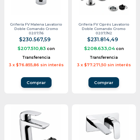
Grifería FV Malena Lavatorio
Grifería FV Ciprés Lavatorio
Doble Comando Cromo
Doble Comando Cromo
0207/16
0207/N2
$230.567,59
$231.814,49
$207.510,83
$208.633,04
con
con
Transferencia
Transferencia
3
x
$76.855,86
sin interés
3
x
$77.271,50
sin interés