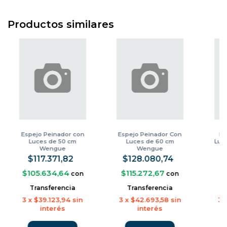
Productos similares
Espejo Peinador con
Espejo Peinador Con
Es
Luces de 50 cm
Luces de 60 cm
Luc
Wengue
Wengue
$117.371,82
$128.080,74
$
$105.634,64
$115.272,67
$
con
con
Transferencia
Transferencia
3
x
$39.123,94
sin
3
x
$42.693,58
sin
3
interés
interés