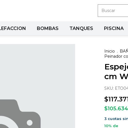
LEFACCION
BOMBAS
TANQUES
PISCINA
Inicio
.
BA
Peinador c
Espej
cm W
SKU:
ETO0
$117.37
$105.63
3
cuotas si
10% de