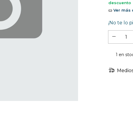
descuento
Ver más d
¡No te lo p
1
en sto
Medios