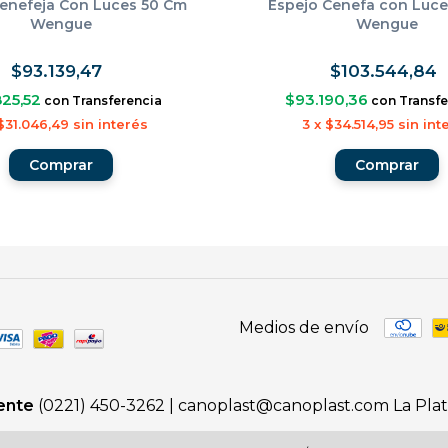
enefeja Con Luces 50 Cm
Espejo Cenefa con Luc
Wengue
Wengue
$93.139,47
$103.544,84
825,52
$93.190,36
con
Transferencia
con
Transfe
$31.046,49
sin interés
3
x
$34.514,95
sin int
Medios de envío
iente
(0221) 450-3262 |
canoplast@canoplast.com
La Pla