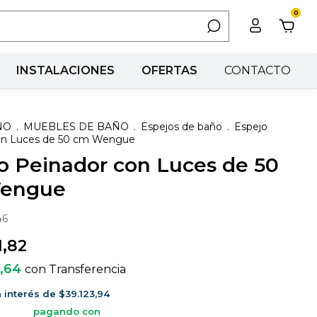
0
INSTALACIONES
OFERTAS
CONTACTO
ÑO
.
MUEBLES DE BAÑO
.
Espejos de baño
.
Espejo
on Luces de 50 cm Wengue
o Peinador con Luces de 50
engue
46
1,82
4,64
con
Transferencia
n interés de
$39.123,94
pagando con