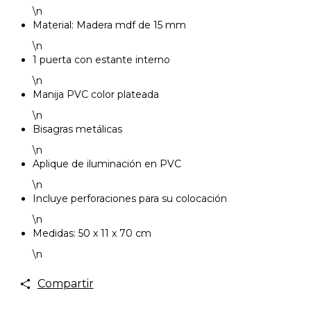
\n
Material: Madera mdf de 15 mm
\n
1 puerta con estante interno
\n
Manija PVC color plateada
\n
Bisagras metálicas
\n
Aplique de iluminación en PVC
\n
Incluye perforaciones para su colocación
\n
Medidas: 50 x 11 x 70 cm
\n
Compartir