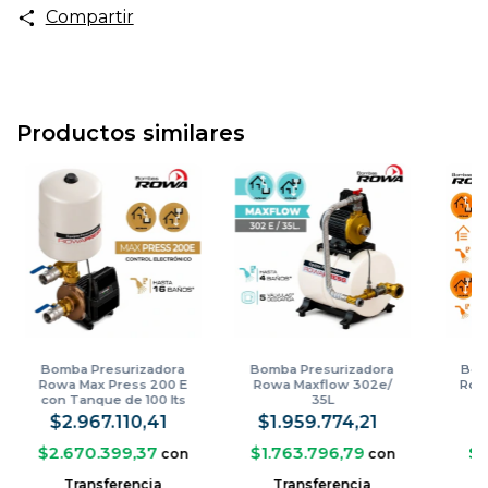
Compartir
Productos similares
Bomba Presurizadora
Bomba Presurizadora
Bom
Rowa Max Press 200 E
Rowa Maxflow 302e/
Row
con Tanque de 100 lts
35L
$2.967.110,41
$1.959.774,21
$
$2.670.399,37
$1.763.796,79
$8
con
con
Transferencia
Transferencia