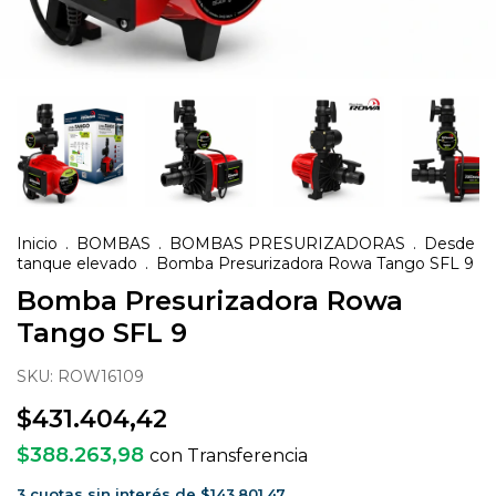
Inicio
.
BOMBAS
.
BOMBAS PRESURIZADORAS
.
Desde
tanque elevado
.
Bomba Presurizadora Rowa Tango SFL 9
Bomba Presurizadora Rowa
Tango SFL 9
SKU:
ROW16109
$431.404,42
$388.263,98
con
Transferencia
3
cuotas sin interés de
$143.801,47