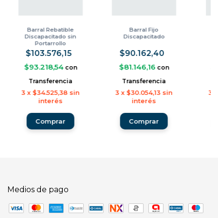
Barral Rebatible
Barral Fijo
B
Discapacitado sin
Discapacitado
Di
Portarrollo
$103.576,15
$90.162,40
$
$93.218,54
$81.146,16
$
con
con
Transferencia
Transferencia
3
x
$34.525,38
sin
3
x
$30.054,13
sin
3
interés
interés
Medios de pago