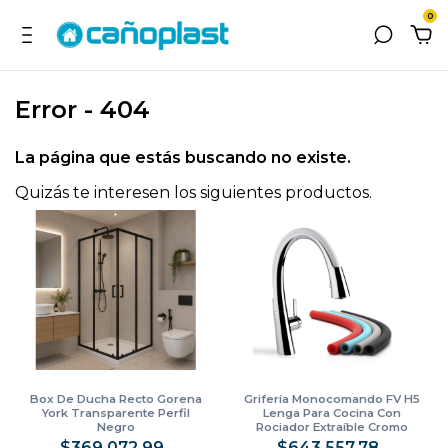
0
Error - 404
La página que estás buscando no existe.
Quizás te interesen los siguientes productos.
Box De Ducha Recto Gorena
Grifería Monocomando FV H5
York Transparente Perfil
Lenga Para Cocina Con
Negro
Rociador Extraíble Cromo
0412/H5
$369.072,99
$643.557,78