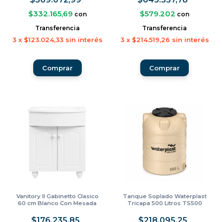
$332.165,69
$579.202
con
con
Transferencia
Transferencia
3
x
$123.024,33
sin interés
3
x
$214.519,26
sin interés
Comprar
Vanitory Il Gabinetto Clasico
Tanque Soplado Waterplast
60 cm Blanco Con Mesada
Tricapa 500 Litros TS500
$176.235,85
$218.095,25