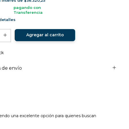
n interés de
$36.320,25
pagando con
Transferencia
etalles
ck
 de envío
iendo una excelente opción para quienes buscan