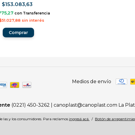
$153.083,63
775,27
con
Transferencia
$51.027,88
sin interés
Medios de envío
iente
(0221) 450-3262 |
canoplast@canoplast.com
La Pla
e las y los consumidores. Para reclamos
ingresá acá.
/
Botón de arrepentimie