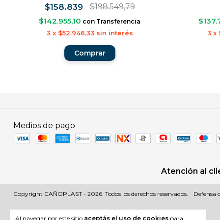
$198.549,79
$158.839
$142.955,10
$137.
con
Transferencia
3
x
$52.946,33
sin interés
3
x
Medios de pago
Atención al cl
Copyright CAÑOPLAST - 2026. Todos los derechos reservados.
Defensa d
Al navegar por este sitio
aceptás el uso de cookies
para