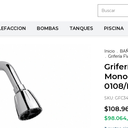
LEFACCION
BOMBAS
TANQUES
PISCINA
Inicio
.
BA
.
Grifería
Grife
Mono
0108
SKU:
GFC34
$108.9
$98.064