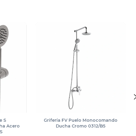
e S
Grifería FV Puelo Monocomando
ha Acero
Ducha Cromo 0312/B5
1S