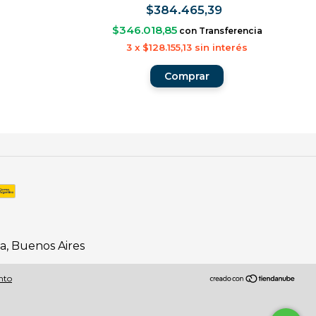
$384.465,39
$346.018,85
con
Transferencia
3
x
$128.155,13
sin interés
ta, Buenos Aires
nto