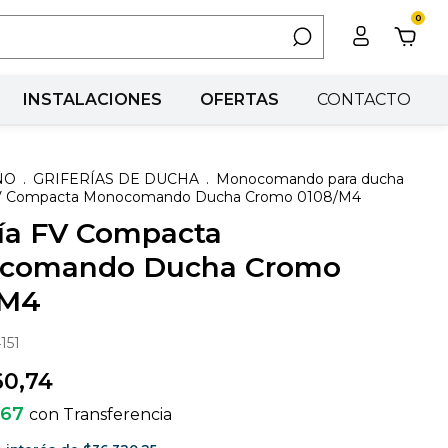
0
INSTALACIONES
OFERTAS
CONTACTO
ÑO
.
GRIFERÍAS DE DUCHA
.
Monocomando para ducha
 FV Compacta Monocomando Ducha Cromo 0108/M4
ría FV Compacta
comando Ducha Cromo
/M4
151
60,74
,67
con
Transferencia