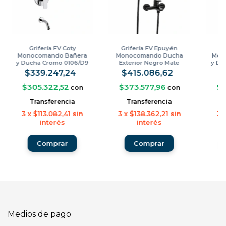
Grifería FV Coty
Grifería FV Epuyén
G
Monocomando Bañera
Monocomando Ducha
Mon
y Ducha Cromo 0106/D9
Exterior Negro Mate
y Du
0310/L2-NG
$339.247,24
$415.086,62
$
$305.322,52
$373.577,96
$2
con
con
Transferencia
Transferencia
3
x
$113.082,41
sin
3
x
$138.362,21
sin
3
interés
interés
Medios de pago