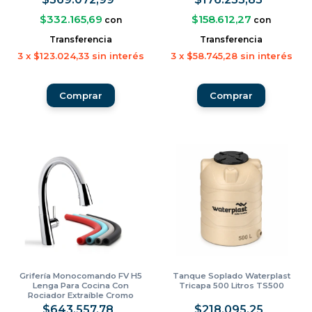
$332.165,69
$158.612,27
con
con
Transferencia
Transferencia
3
x
$123.024,33
sin interés
3
x
$58.745,28
sin interés
Comprar
Comprar
Grifería Monocomando FV H5
Tanque Soplado Waterplast
Lenga Para Cocina Con
Tricapa 500 Litros TS500
Rociador Extraíble Cromo
0412/H5
$643.557,78
$218.095,25