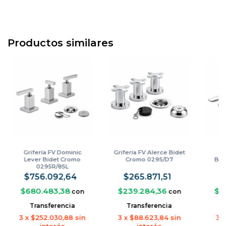
Productos similares
Grifería FV Dominic
Grifería FV Alerce Bidet
Gr
Lever Bidet Cromo
Cromo 0295/D7
Bid
0295R/85L
$756.092,64
$265.871,51
$
$680.483,38
$239.284,36
$3
con
con
Transferencia
Transferencia
3
x
$252.030,88
sin
3
x
$88.623,84
sin
3