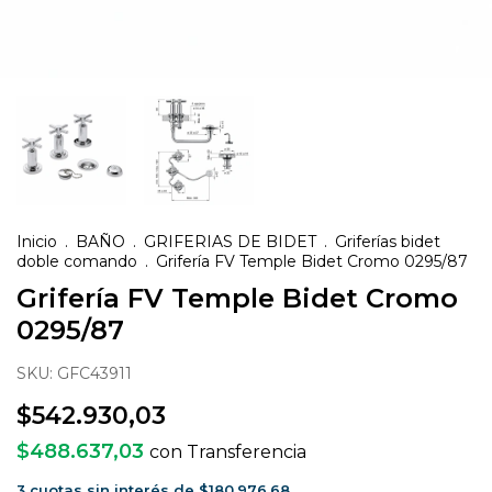
Inicio
.
BAÑO
.
GRIFERIAS DE BIDET
.
Griferías bidet
doble comando
.
Grifería FV Temple Bidet Cromo 0295/87
Grifería FV Temple Bidet Cromo
0295/87
SKU:
GFC43911
$542.930,03
$488.637,03
con
Transferencia
3
cuotas sin interés de
$180.976,68