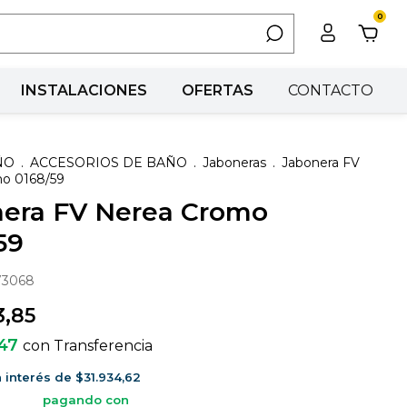
0
INSTALACIONES
OFERTAS
CONTACTO
ÑO
.
ACCESORIOS DE BAÑO
.
Jaboneras
.
Jabonera FV
o 0168/59
era FV Nerea Cromo
59
73068
3,85
,47
con
Transferencia
n interés de
$31.934,62
pagando con