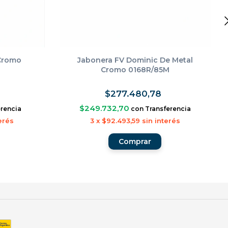
 Cromo
Jabonera FV Dominic De Metal
Cromo 0168R/85M
$277.480,78
$249.732,70
erencia
con
Transferencia
erés
3
x
$92.493,59
sin interés