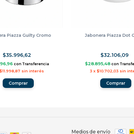
ra Piazza Guilty Cromo
Jabonera Piazza Dot
$35.996,62
$32.106,09
396,96
$28.895,48
con
Transferencia
con
Transf
$11.998,87
sin interés
3
x
$10.702,03
sin int
Medios de envío