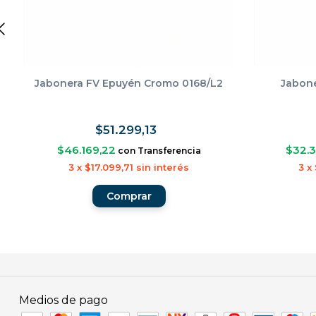
Jabonera FV Epuyén Cromo 0168/L2
Jabone
$51.299,13
$46.169,22
$32.
con
Transferencia
3
x
$17.099,71
sin interés
3
x
Medios de pago