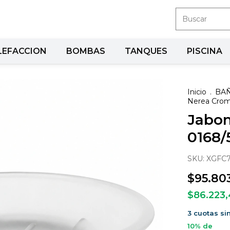
LEFACCION
BOMBAS
TANQUES
PISCINA
Inicio
.
BA
Nerea Crom
Jabon
0168/
SKU:
XGFC
$95.80
$86.223
3
cuotas si
10% de